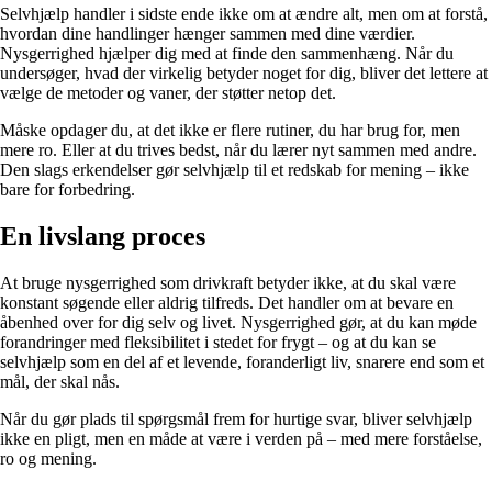
Selvhjælp handler i sidste ende ikke om at ændre alt, men om at forstå,
hvordan dine handlinger hænger sammen med dine værdier.
Nysgerrighed hjælper dig med at finde den sammenhæng. Når du
undersøger, hvad der virkelig betyder noget for dig, bliver det lettere at
vælge de metoder og vaner, der støtter netop det.
Måske opdager du, at det ikke er flere rutiner, du har brug for, men
mere ro. Eller at du trives bedst, når du lærer nyt sammen med andre.
Den slags erkendelser gør selvhjælp til et redskab for mening – ikke
bare for forbedring.
En livslang proces
At bruge nysgerrighed som drivkraft betyder ikke, at du skal være
konstant søgende eller aldrig tilfreds. Det handler om at bevare en
åbenhed over for dig selv og livet. Nysgerrighed gør, at du kan møde
forandringer med fleksibilitet i stedet for frygt – og at du kan se
selvhjælp som en del af et levende, foranderligt liv, snarere end som et
mål, der skal nås.
Når du gør plads til spørgsmål frem for hurtige svar, bliver selvhjælp
ikke en pligt, men en måde at være i verden på – med mere forståelse,
ro og mening.