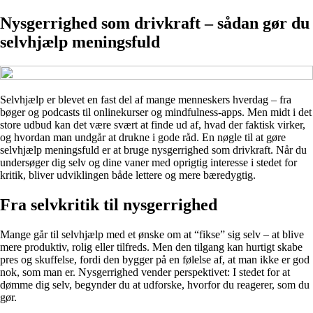
Nysgerrighed som drivkraft – sådan gør du
selvhjælp meningsfuld
Selvhjælp er blevet en fast del af mange menneskers hverdag – fra
bøger og podcasts til onlinekurser og mindfulness-apps. Men midt i det
store udbud kan det være svært at finde ud af, hvad der faktisk virker,
og hvordan man undgår at drukne i gode råd. En nøgle til at gøre
selvhjælp meningsfuld er at bruge nysgerrighed som drivkraft. Når du
undersøger dig selv og dine vaner med oprigtig interesse i stedet for
kritik, bliver udviklingen både lettere og mere bæredygtig.
Fra selvkritik til nysgerrighed
Mange går til selvhjælp med et ønske om at “fikse” sig selv – at blive
mere produktiv, rolig eller tilfreds. Men den tilgang kan hurtigt skabe
pres og skuffelse, fordi den bygger på en følelse af, at man ikke er god
nok, som man er. Nysgerrighed vender perspektivet: I stedet for at
dømme dig selv, begynder du at udforske, hvorfor du reagerer, som du
gør.