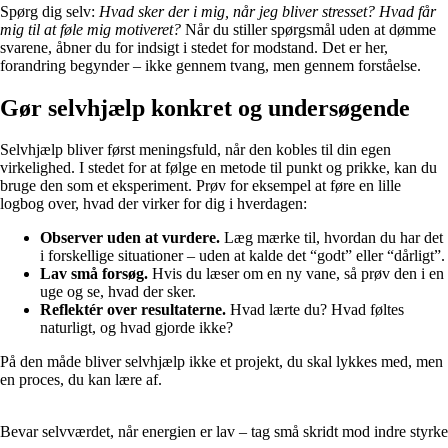
Spørg dig selv:
Hvad sker der i mig, når jeg bliver stresset? Hvad får
mig til at føle mig motiveret?
Når du stiller spørgsmål uden at dømme
svarene, åbner du for indsigt i stedet for modstand. Det er her,
forandring begynder – ikke gennem tvang, men gennem forståelse.
Gør selvhjælp konkret og undersøgende
Selvhjælp bliver først meningsfuld, når den kobles til din egen
virkelighed. I stedet for at følge en metode til punkt og prikke, kan du
bruge den som et eksperiment. Prøv for eksempel at føre en lille
logbog over, hvad der virker for dig i hverdagen:
Observer uden at vurdere.
Læg mærke til, hvordan du har det
i forskellige situationer – uden at kalde det “godt” eller “dårligt”.
Lav små forsøg.
Hvis du læser om en ny vane, så prøv den i en
uge og se, hvad der sker.
Reflektér over resultaterne.
Hvad lærte du? Hvad føltes
naturligt, og hvad gjorde ikke?
På den måde bliver selvhjælp ikke et projekt, du skal lykkes med, men
en proces, du kan lære af.
Bevar selvværdet, når energien er lav – tag små skridt mod indre styrke