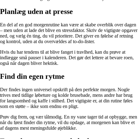
Planlæg uden at presse
En del af en god morgenrutine kan være at skabe overblik over dagen
– men uden at lade det blive en stressfaktor. Skriv de vigtigste opgaver
ned, og vælg én ting, du vil prioritere. Det giver en følelse af retning
og kontrol, uden at du overvældes af to-do-lister.
Hvis du har tendens til at blive fanget i travlhed, kan du prøve at
indlægge små pauser i kalenderen. Det gør det lettere at bevare roen,
også når dagen bliver hektisk.
Find din egen rytme
Der findes ingen universel opskrift på den perfekte morgen. Nogle
trives med tidlige løbeture og kolde brusebade, mens andre har brug
for langsomhed og kaffe i stilhed. Det vigtigste er, at din rutine føles
som en støtte – ikke som endnu en pligt.
Prøv dig frem, og vær tålmodig. En ny vane tager tid at opbygge, men
når du først finder din rytme, vil du opdage, at morgenen kan blive et
af dagens mest meningsfulde øjeblikke.