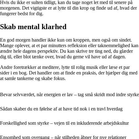
Hvis du ikke er sulten tidligt, kan du tage noget let med til senere på
morgenen. Det vigtigste er at lytte til din krop og finde ud af, hvad der
fungerer bedst for dig.
Skab mental klarhed
En god morgen handler ikke kun om kroppen, men også om sindet.
Mange oplever, at et par minutters refleksion eller taknemmelighed kan
ændre hele dagens perspektiv. Du kan skrive tre ting ned, du glæder
dig til, eller blot tænke over, hvad du gerne vil have ud af dagen.
Andre foretrækker at meditere, lytte til rolig musik eller læse et par
sider i en bog. Det handler om at finde en praksis, der hjælper dig med
at samle tankerne og skabe fokus.
Bevar selvværdet, når energien er lav – tag små skridt mod indre styrke
Sådan skaber du en følelse af at have tid nok i en travl hverdag
Forskellighed som styrke – vejen til en inkluderende arbejdskultur
Ensomhed som overgang – når stilheden åbner for nye relationer