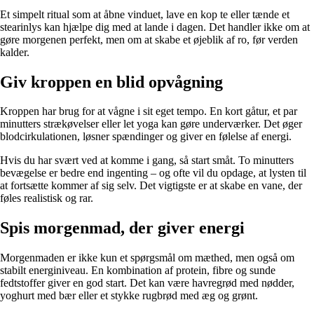
Et simpelt ritual som at åbne vinduet, lave en kop te eller tænde et
stearinlys kan hjælpe dig med at lande i dagen. Det handler ikke om at
gøre morgenen perfekt, men om at skabe et øjeblik af ro, før verden
kalder.
Giv kroppen en blid opvågning
Kroppen har brug for at vågne i sit eget tempo. En kort gåtur, et par
minutters strækøvelser eller let yoga kan gøre underværker. Det øger
blodcirkulationen, løsner spændinger og giver en følelse af energi.
Hvis du har svært ved at komme i gang, så start småt. To minutters
bevægelse er bedre end ingenting – og ofte vil du opdage, at lysten til
at fortsætte kommer af sig selv. Det vigtigste er at skabe en vane, der
føles realistisk og rar.
Spis morgenmad, der giver energi
Morgenmaden er ikke kun et spørgsmål om mæthed, men også om
stabilt energiniveau. En kombination af protein, fibre og sunde
fedtstoffer giver en god start. Det kan være havregrød med nødder,
yoghurt med bær eller et stykke rugbrød med æg og grønt.