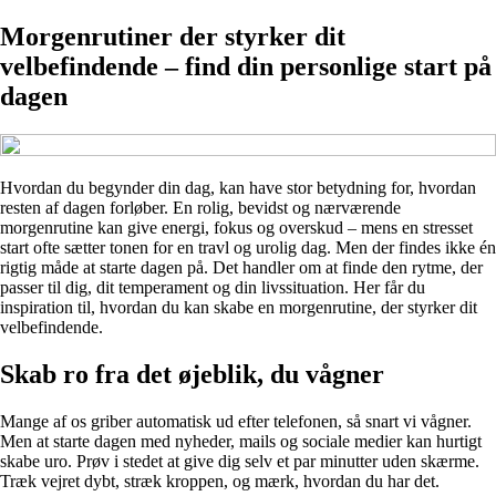
Morgenrutiner der styrker dit
velbefindende – find din personlige start på
dagen
Hvordan du begynder din dag, kan have stor betydning for, hvordan
resten af dagen forløber. En rolig, bevidst og nærværende
morgenrutine kan give energi, fokus og overskud – mens en stresset
start ofte sætter tonen for en travl og urolig dag. Men der findes ikke én
rigtig måde at starte dagen på. Det handler om at finde den rytme, der
passer til dig, dit temperament og din livssituation. Her får du
inspiration til, hvordan du kan skabe en morgenrutine, der styrker dit
velbefindende.
Skab ro fra det øjeblik, du vågner
Mange af os griber automatisk ud efter telefonen, så snart vi vågner.
Men at starte dagen med nyheder, mails og sociale medier kan hurtigt
skabe uro. Prøv i stedet at give dig selv et par minutter uden skærme.
Træk vejret dybt, stræk kroppen, og mærk, hvordan du har det.